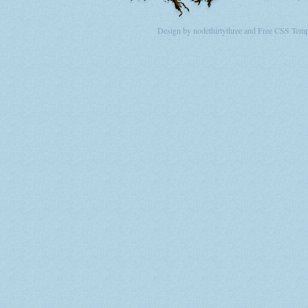
Design by nodethirtythree and Free CSS Temp