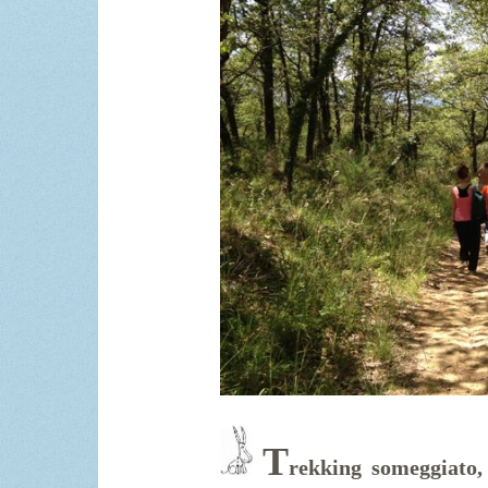
T
rekking someggiato, 